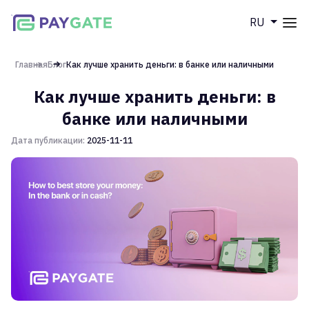
RU
Меню
Главная
Главная
Блог
Как лучше хранить деньги: в банке или наличными
Как лучше хранить деньги: в
Продукты
банке или наличными
DCB
Дата публикации:
2025-11-11
Компания
Cards
POS
О нас
Блог
Партнерская программа
Документация
FAQ
Контакты
Связаться