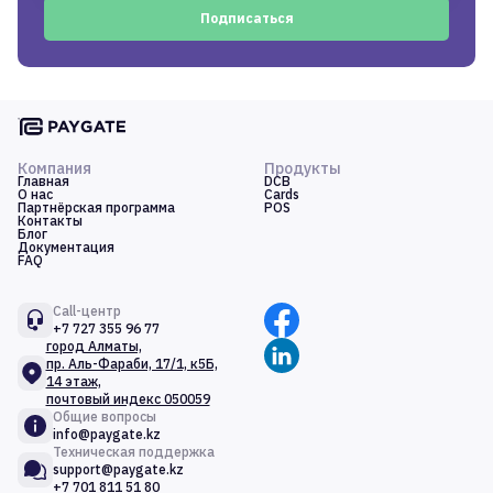
Подписаться
Компания
Продукты
Главная
DCB
О нас
Cards
Партнёрская программа
POS
Контакты
Блог
Документация
FAQ
Call-центр
+7 727 355 96 77
город Алматы,
пр. Аль-Фараби, 17/1, к5Б,
14 этаж,
почтовый индекс 050059
Общие вопросы
info@paygate.kz
Техническая поддержка
support@paygate.kz
+7 701 811 51 80